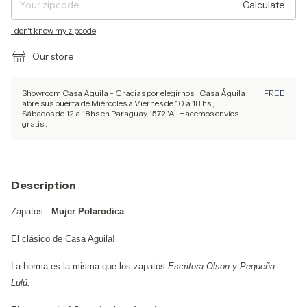
Calculate
I don't know my zipcode
Our store
Showroom Casa Aguila - Gracias por elegirnos!! Casa Águila
FREE
abre sus puerta de Miércoles a Viernes de 10 a 18 hs ,
Sábados de 12 a 18hs en Paraguay 1572 'A'. Hacemos envíos
gratis!.
Description
Zapatos -
Mujer Polarodica
-
El clásico de Casa Aguila!
La horma es la misma que los zapatos
Escritora Olson y Pequeña
Lulú.