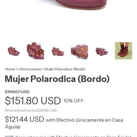
Home
>
Ultimos pares
>
Mujer Polarodica (Bordo)
Mujer Polarodica (Bordo)
$168.67 USD
$151.80 USD
10
% OFF
Price without taxes
$125.45 USD
$121.44 USD
with
Efectivo (únicamente en Casa
Águila)