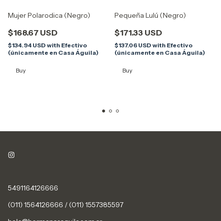
Mujer Polarodica (Negro)
Pequeña Lulú (Negro)
$168.67 USD
$171.33 USD
$134.94 USD
with
Efectivo
$137.06 USD
with
Efectivo
(únicamente en Casa Águila)
(únicamente en Casa Águila)
Buy
Buy
5491164126666
(011) 1564126666 / (011) 1557385597