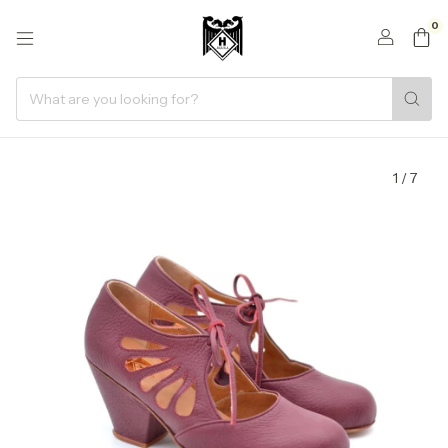
0
1
/
7