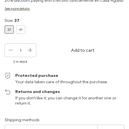
20% discount
paying with Efectivo (únicamente en Casa Águila)
See more details
Size:
37
37
41
2
in stock
Protected purchase
Your data taken care of throughout the purchase.
Returns and changes
If you don't like it, you can change it for another one or
return it.
Shipping for zipcode:
Change zipcode
Shipping methods