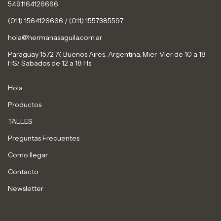
5491164126666
(011) 1564126666 / (011) 1557385597
hola@hermanasaguila.com.ar
Paraguay 1572 'A', Buenos Aires. Argentina. Mier-Vier de 10 a 18
HS/ Sabados de 12 a 18 Hs
Hola
Productos
TALLES
Preguntas Frecuentes
Como llegar
Contacto
Newsletter