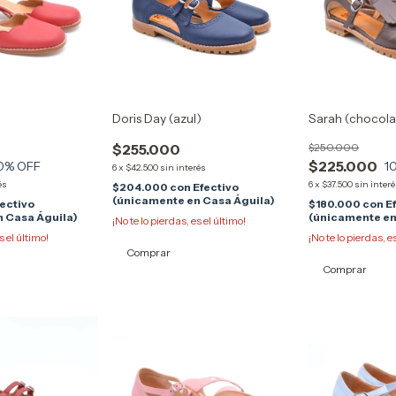
Doris Day (azul)
Sarah (chocola
$255.000
$250.000
$225.000
0
% OFF
1
6
x
$42.500
sin interés
és
6
x
$37.500
sin inter
$204.000
con
Efectivo
(únicamente en Casa Águila)
fectivo
$180.000
con
E
 Casa Águila)
(únicamente en
¡No te lo pierdas, es el último!
s el último!
¡No te lo pierdas, e
Comprar
Comprar