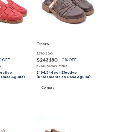
Opera
$270.200
$243.180
% OFF
10
% OFF
s
6
x
$40.530
sin interés
fectivo
$194.544
con
Efectivo
 Casa Águila)
(únicamente en Casa Águila)
Comprar