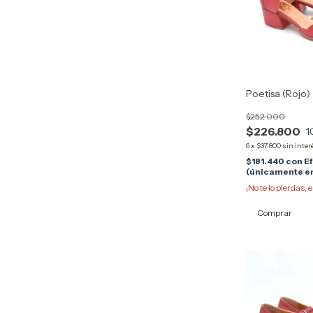
Poetisa (Rojo)
$252.000
$226.800
1
6
x
$37.800
sin inter
$181.440
con
E
(únicamente en
¡No te lo pierdas, e
Comprar