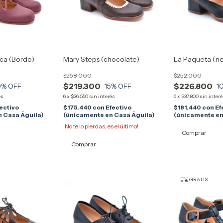
ica (Bordo)
Mary Steps (chocolate)
La Paqueta (n
$258.000
$252.000
$219.300
$226.800
0
% OFF
15
% OFF
1
és
6
x
$36.550
sin interés
6
x
$37.800
sin inter
ectivo
$175.440
con
Efectivo
$181.440
con
Ef
 Casa Águila)
(únicamente en Casa Águila)
(únicamente en
¡No te lo pierdas, es el último!
Comprar
Comprar
GRATIS