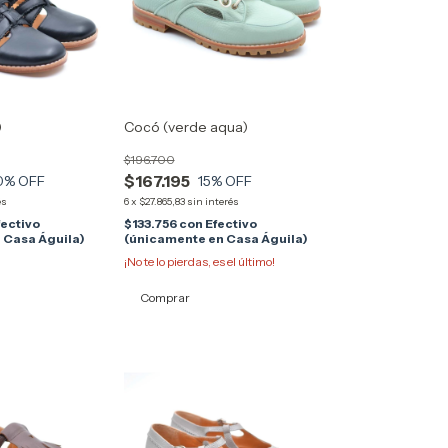
)
Cocó (verde aqua)
$196.700
$167.195
0
% OFF
15
% OFF
és
6
x
$27.865,83
sin interés
fectivo
$133.756
con
Efectivo
 Casa Águila)
(únicamente en Casa Águila)
¡No te lo pierdas, es el último!
Comprar