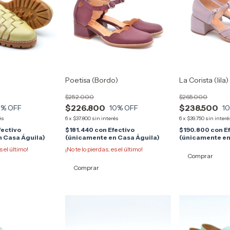
Poetisa (Bordo)
La Corista (lila)
$252.000
$265.000
$226.800
$238.500
0
% OFF
10
% OFF
1
és
6
x
$37.800
sin interés
6
x
$39.750
sin interé
fectivo
$181.440
con
Efectivo
$190.800
con
E
 Casa Águila)
(únicamente en Casa Águila)
(únicamente en
s el último!
¡No te lo pierdas, es el último!
Comprar
Comprar