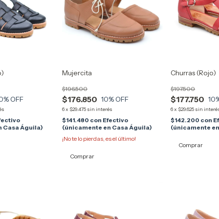
o)
Mujercita
Churras (Rojo)
$196.500
$197.500
$176.850
$177.750
0
% OFF
10
% OFF
10
és
6
x
$29.475
sin interés
6
x
$29.625
sin interé
fectivo
$141.480
con
Efectivo
$142.200
con
E
 Casa Águila)
(únicamente en Casa Águila)
(únicamente en
¡No te lo pierdas, es el último!
Comprar
Comprar