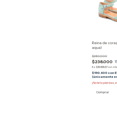
Reina de cora
aqua)
$280.000
$238.000
1
6
x
$39.666,67
sin int
$190.400
con
E
(únicamente en
¡No te lo pierdas, e
Comprar