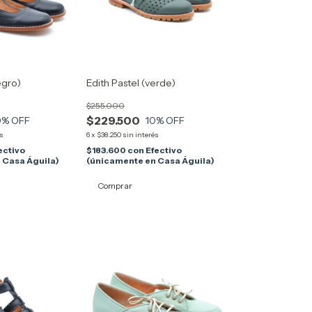
egro)
Edith Pastel (verde)
$255.000
$229.500
0
% OFF
10
% OFF
és
6
x
$38.250
sin interés
ectivo
$183.600
con
Efectivo
 Casa Águila)
(únicamente en Casa Águila)
Comprar