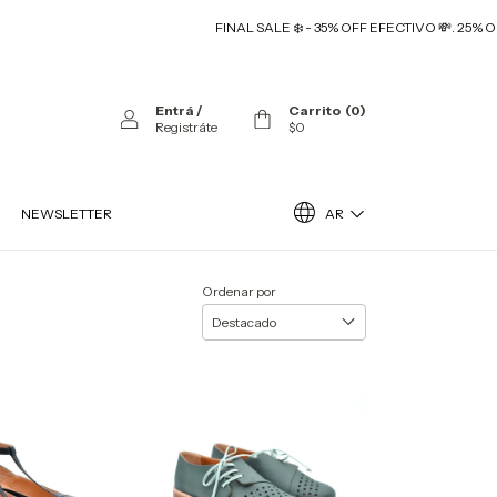
FINAL SALE ❄️ - 35% OFF EFECTIVO 💸. 25% OFF TRANS
Entrá
/
Carrito
(
0
)
Registráte
$0
AR
NEWSLETTER
Ordenar por