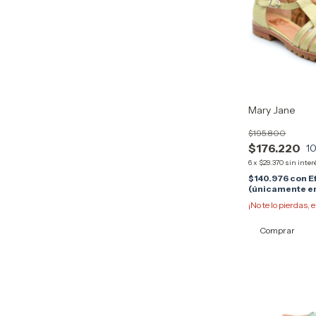
Mary Jane
$195.800
$176.220
1
6
x
$29.370
sin inter
$140.976
con
E
(únicamente en
¡No te lo pierdas, e
Comprar