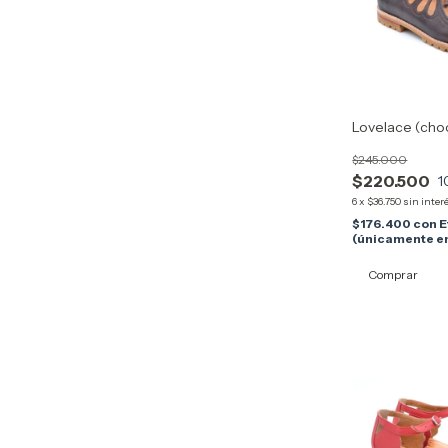
Lovelace (cho
$245.000
$220.500
1
6
x
$36.750
sin inter
$176.400
con
E
(únicamente en
Comprar