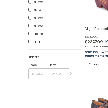
36 (10)
37 (20)
38 (19)
39 (15)
Mujer Polarod
40 (23)
$253.000
$227.700
1
41 (19)
6
x
$37.950
sin inter
$182.160
con
Ef
(únicamente en
PRECIO
Comprar
Desde
Hasta