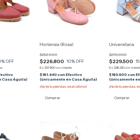
Hortensia (Rosa)
Universitaria
$252.000
$270.000
$226.800
$229.500
0
% OFF
10
% OFF
15
és
6
x
$37.800
sin interés
6
x
$38.250
sin inter
fectivo
$181.440
con
Efectivo
$183.600
con
Ef
 Casa Águila)
(únicamente en Casa Águila)
(únicamente en
¡No te lo pierdas, es el último!
¡No te lo pierdas, e
Comprar
Comprar