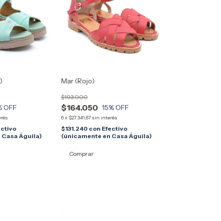
)
Mar (Rojo)
$193.000
$164.050
% OFF
15
% OFF
erés
6
x
$27.341,67
sin interés
ectivo
$131.240
con
Efectivo
 Casa Águila)
(únicamente en Casa Águila)
Comprar