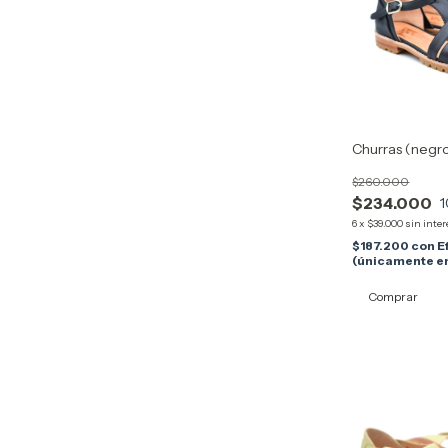
Churras (negr
$260.000
$234.000
1
6
x
$39.000
sin inter
$187.200
con
E
(únicamente en
Comprar