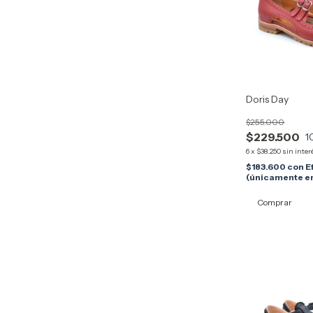
Doris Day
$255.000
$229.500
1
6
x
$38.250
sin inter
$183.600
con
E
(únicamente en
Comprar