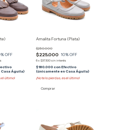
te)
Amalita Fortuna (Plata)
$250.000
$225.000
0
% OFF
10
% OFF
és
6
x
$37.500
sin interés
fectivo
$180.000
con
Efectivo
 Casa Águila)
(únicamente en Casa Águila)
s el último!
¡No te lo pierdas, es el último!
Comprar