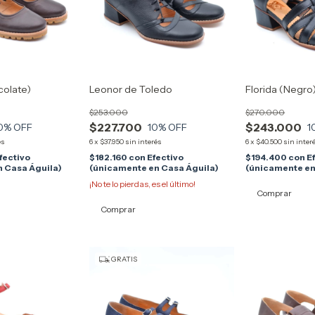
colate)
Leonor de Toledo
Florida (Negro
$253.000
$270.000
$227.700
$243.000
0
% OFF
10
% OFF
1
és
6
x
$37.950
sin interés
6
x
$40.500
sin inter
fectivo
$182.160
con
Efectivo
$194.400
con
E
 Casa Águila)
(únicamente en Casa Águila)
(únicamente en
¡No te lo pierdas, es el último!
Comprar
Comprar
GRATIS