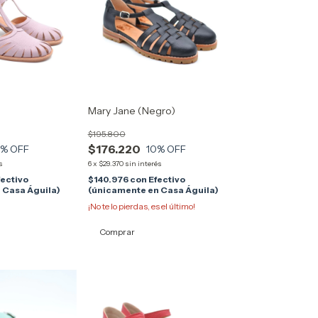
Mary Jane (Negro)
$195.800
$176.220
0
% OFF
10
% OFF
s
6
x
$29.370
sin interés
fectivo
$140.976
con
Efectivo
 Casa Águila)
(únicamente en Casa Águila)
¡No te lo pierdas, es el último!
Comprar