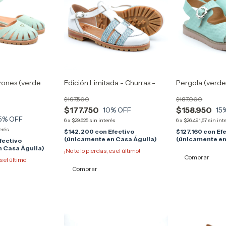
zones (verde
Edición Limitada - Churras -
Pergola (verde
$197.500
$187.000
$177.750
$158.950
10
% OFF
15
5
% OFF
6
x
$29.625
sin interés
6
x
$26.491,67
sin int
erés
$142.200
con
Efectivo
$127.160
con
Ef
(únicamente en Casa Águila)
(únicamente en
fectivo
 Casa Águila)
¡No te lo pierdas, es el último!
Comprar
s el último!
Comprar