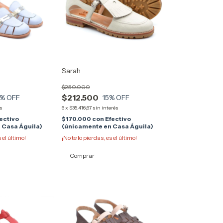
Sarah
$250.000
$212.500
% OFF
15
% OFF
és
6
x
$35.416,67
sin interés
ectivo
$170.000
con
Efectivo
 Casa Águila)
(únicamente en Casa Águila)
s el último!
¡No te lo pierdas, es el último!
Comprar