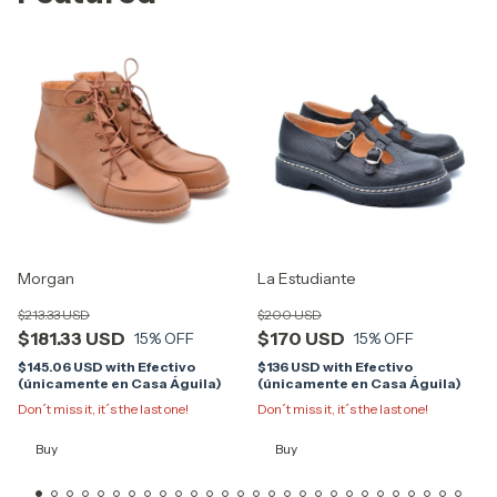
Morgan
La Estudiante
$213.33 USD
$200 USD
$181.33 USD
$170 USD
15
% OFF
15
% OFF
$145.06 USD
with
Efectivo
$136 USD
with
Efectivo
(únicamente en Casa Águila)
(únicamente en Casa Águila)
Don´t miss it, it´s the last one!
Don´t miss it, it´s the last one!
Buy
Buy