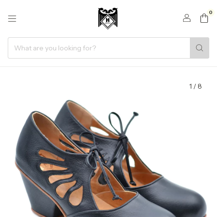
0
1
/
8