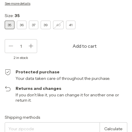
See more details
Size:
35
35
36
37
39
40
41
2
in stock
Protected purchase
Your data taken care of throughout the purchase.
Returns and changes
If you don't like it, you can change it for another one or
return it.
Shipping for zipcode:
Change zipcode
Shipping methods
Calculate