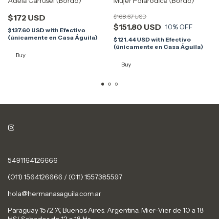
Adela Carrusel (Bordo)
Mujer Polarodica (Bordo)
$172 USD
$168.67 USD
$151.80 USD
10
% OFF
$137.60 USD
with
Efectivo
(únicamente en Casa Águila)
$121.44 USD
with
Efectivo
(únicamente en Casa Águila)
Buy
Buy
5491164126666
(011) 1564126666 / (011) 1557385597
hola@hermanasaguila.com.ar
Paraguay 1572 'A', Buenos Aires. Argentina. Mier-Vier de 10 a 18
HS/ Sabados de 12 a 18 Hs