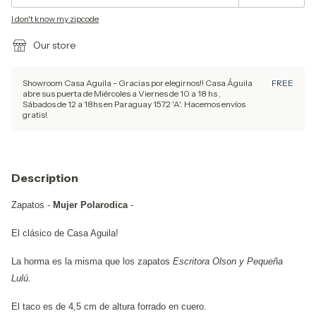
I don't know my zipcode
Our store
Showroom Casa Aguila - Gracias por elegirnos!! Casa Águila
FREE
abre sus puerta de Miércoles a Viernes de 10 a 18 hs ,
Sábados de 12 a 18hs en Paraguay 1572 'A'. Hacemos envíos
gratis!.
Description
Zapatos -
Mujer Polarodica
-
El clásico de Casa Aguila!
La horma es la misma que los zapatos
Escritora Olson y Pequeña
Lulú.
El taco es de 4,5 cm de altura forrado en cuero.