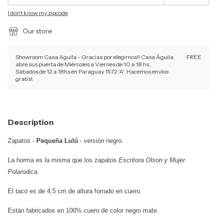
I don't know my zipcode
Our store
Showroom Casa Aguila - Gracias por elegirnos!! Casa Águila
FREE
abre sus puerta de Miércoles a Viernes de 10 a 18 hs ,
Sábados de 12 a 18hs en Paraguay 1572 'A'. Hacemos envíos
gratis!.
Description
Zapatos -
Pequeña Lulú
- versión negro.
La horma es la misma que los zapatos
Escritora Olson y Mujer
Polarodica.
El taco es de 4,5 cm de altura forrado en cuero.
Están fabricados en 100% cuero de color negro mate.