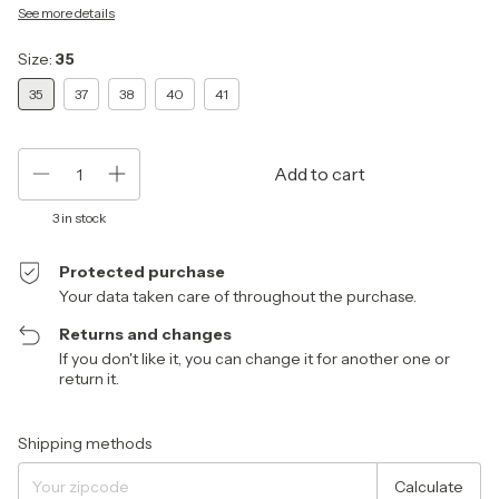
See more details
Size:
35
35
37
38
40
41
3
in stock
Protected purchase
Your data taken care of throughout the purchase.
Returns and changes
If you don't like it, you can change it for another one or
return it.
Shipping for zipcode:
Change zipcode
Shipping methods
Calculate