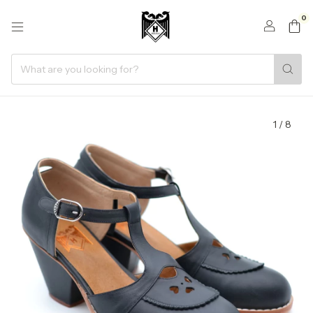
0
1
/
8