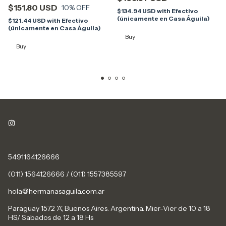
$151.80 USD
10
% OFF
$134.94 USD
with
Efectivo
(únicamente en Casa Águila)
$121.44 USD
with
Efectivo
(únicamente en Casa Águila)
Buy
Buy
5491164126666
(011) 1564126666 / (011) 1557385597
hola@hermanasaguila.com.ar
Paraguay 1572 'A', Buenos Aires. Argentina. Mier-Vier de 10 a 18
HS/ Sabados de 12 a 18 Hs