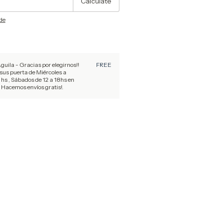
Calculate
ode
ila - Gracias por elegirnos!!
FREE
sus puerta de Miércoles a
 hs , Sábados de 12 a 18hs en
 Hacemos envíos gratis!.