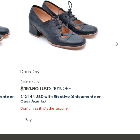
Doris Day
Tita (nueva edi
$168.67 USD
$173.33 USD
$151.80 USD
10
% OFF
$138.66 USD
wit
Casa Águila)
mente en
$121.44 USD
with
Efectivo (únicamente en
Casa Águila)
Buy
Don´t miss it, it´s the last one!
Buy