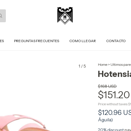
ES
PREGUNTAS FRECUENTES
COMO LLEGAR
CONTACTO
Home
>
Ultimos pare
1
/
5
Hotensi
$168 USD
$151.2
Price without taxes
$
$120.96 
Águila)
20% discount
pay