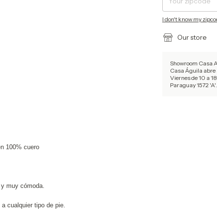
I don't know my zipc
Our store
Showroom Casa Agu
Casa Águila abre 
Viernes de 10 a 18
Paraguay 1572 'A'.
en 100% cuero
a y muy cómoda.
 a cualquier tipo de pie.