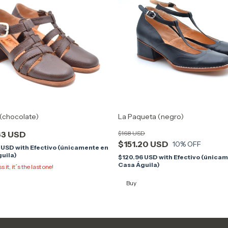
 (chocolate)
La Paqueta (negro)
33 USD
$168 USD
$151.20 USD
10
% OFF
6 USD
with
Efectivo (únicamente en
uila)
$120.96 USD
with
Efectivo (única
Casa Águila)
 it, it´s the last one!
Buy