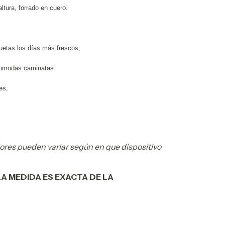
ltura, forrado en cuero.
.
uetas los días más frescos,
y comodas caminatas.
tes,
lores pueden variar según en que dispositivo
LA MEDIDA ES EXACTA DE LA