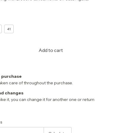
41
 purchase
aken care of throughout the purchase.
nd changes
 like it, you can change it for another one or return
Change zipcode
s