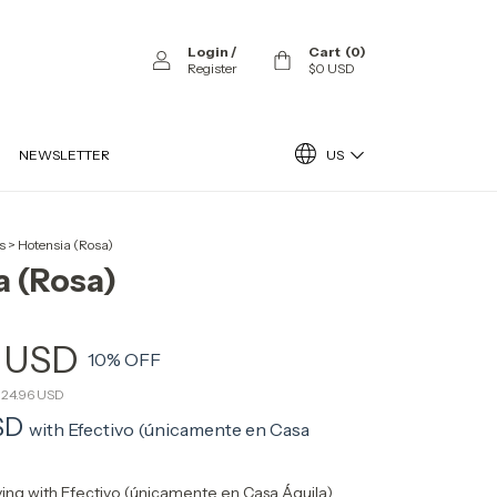
Login
/
Cart
(
0
)
Register
$0 USD
US
NEWSLETTER
s
>
Hotensia (Rosa)
a (Rosa)
0 USD
10
% OFF
124.96 USD
USD
with
Efectivo (únicamente en Casa
ing with Efectivo (únicamente en Casa Águila)