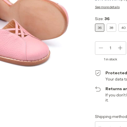
See more details
Size:
36
36
38
40
1
in stock
Protected
Your data t
Returns a
If you don't
it.
Shipping for zipcode:
Shipping method