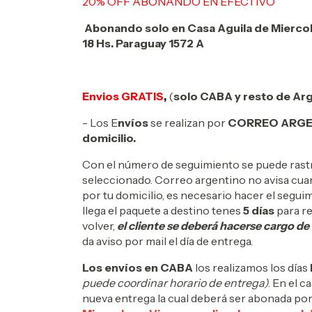
20% OFF ABONANDO EN EFECTIVO
Abonando solo en Casa Aguila de Miercole
18 Hs. Paraguay 1572 A
Envios GRATIS
,
(
solo CABA y resto de Arg
- Los E
nvíos
se realizan por
CORREO ARGE
domicilio.
Con el número de seguimiento se puede rastr
seleccionado. Correo argentino no avisa cuando
por tu domicilio, es necesario hacer el seguim
llega el paquete a destino tenes
5 días
para re
volver,
el cliente se deberá hacerse cargo de
da aviso por mail el día de entrega.
Los envíos en CABA
los realizamos los días
puede coordinar horario de entrega)
. En el 
nueva entrega la cual deberá ser abonada por 