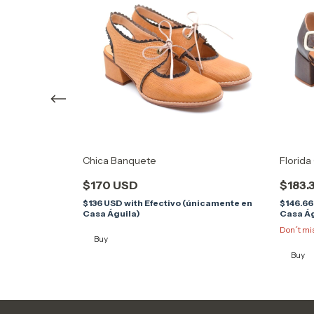
Chica Banquete
Florida
$170 USD
$183.
 (únicamente en
$136 USD
with
Efectivo (únicamente en
$146.6
Casa Águila)
Casa Ág
Don´t miss
Buy
Buy