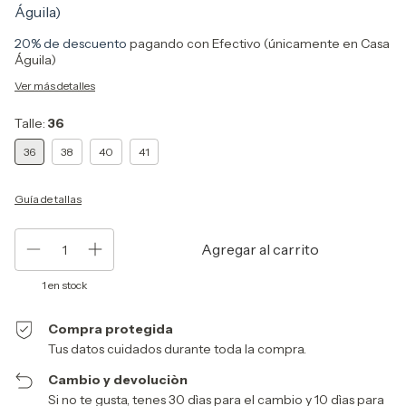
Águila)
20% de descuento
pagando con Efectivo (únicamente en Casa
Águila)
Ver más detalles
Talle:
36
36
38
40
41
Guía de tallas
1
en stock
Compra protegida
Tus datos cuidados durante toda la compra.
Cambio y devoluciòn
Si no te gusta, tenes 30 dìas para el cambio y 10 dìas para