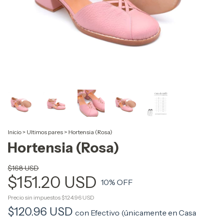
Inicio
>
Ultimos pares
>
Hortensia (Rosa)
Hortensia (Rosa)
$168 USD
$151.20 USD
10
% OFF
Precio sin impuestos
$124.96 USD
$120.96 USD
con
Efectivo (únicamente en Casa