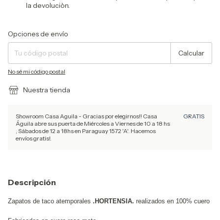
la devoluciòn.
Entregas para el CP:
Cambiar CP
Opciones de envío
Calcular
No sé mi código postal
Nuestra tienda
Showroom Casa Aguila - Gracias por elegirnos!! Casa
GRATIS
Águila abre sus puerta de Miércoles a Viernes de 10 a 18 hs
, Sábados de 12 a 18hs en Paraguay 1572 'A'. Hacemos
envíos gratis!.
Descripción
Zapatos de taco atemporales
.HORTENSIA.
realizados en 100% cuero