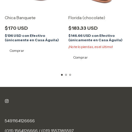
Chica Banquete
Florida (chocolate)
$170 USD
$183.33 USD
$136 USD
con
Efectivo
$146.66 USD
con
Efectivo
(únicamente en Casa Águila)
(únicamente en Casa Águila)
¡No te lo pierdas, es el último!
Comprar
Comprar
5491164126666
(011) 1564126666 / (011) 1557385597