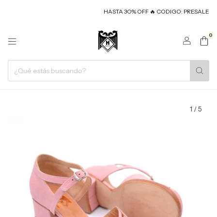
HASTA 3O% OFF 🔥 CODIGO: PRESALE
H
0
1
/
5