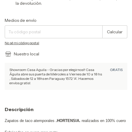
la devoluciòn.
Entregas para el CP:
Cambiar CP
Medios de envío
Calcular
No sé mi código postal
Nuestro local
Showroom Casa Aguila - Gracias por elegirnos!! Casa
GRATIS
Águila abre sus puerta de Miércoles a Viernes de 10 a 18 hs
, Sábados de 12 a 18hs en Paraguay 1572 'A'. Hacemos
envíos gratis!.
Descripción
Zapatos de taco atemporales
.HORTENSIA.
realizados en 100% cuero