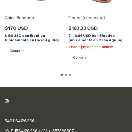
Chica Banquete
Florida (chocolate)
$170 USD
$183.33 USD
$136 USD
con
Efectivo
$146.66 USD
con
Efectivo
(únicamente en Casa Águila)
(únicamente en Casa Águila)
¡No te lo pierdas, es el último!
Comprar
Comprar
5491164126666
(011) 1564126666 / (011) 1557385597