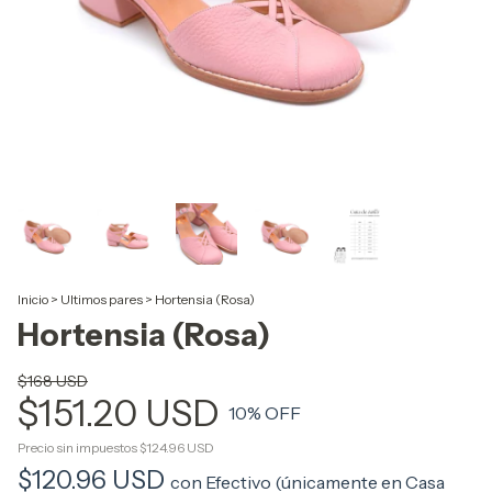
Inicio
>
Ultimos pares
>
Hortensia (Rosa)
Hortensia (Rosa)
$168 USD
$151.20 USD
10
% OFF
Precio sin impuestos
$124.96 USD
$120.96 USD
con
Efectivo (únicamente en Casa