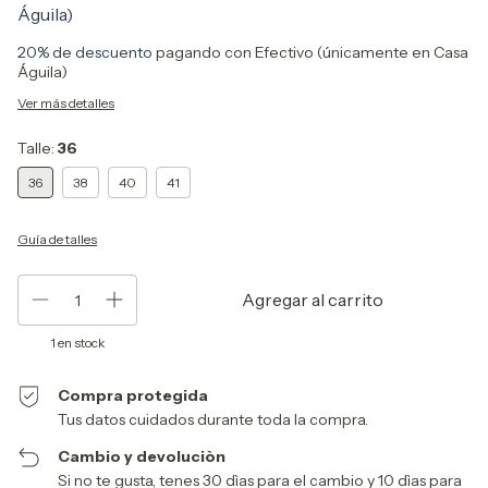
Águila)
20% de descuento
pagando con Efectivo (únicamente en Casa
Águila)
Ver más detalles
Talle:
36
36
38
40
41
Guía de talles
1
en stock
Compra protegida
Tus datos cuidados durante toda la compra.
Cambio y devoluciòn
Si no te gusta, tenes 30 dìas para el cambio y 10 dìas para