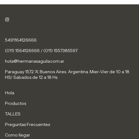
5491164126666
(011) 1564126666 / (011) 1557385597
hola@hermanasaguila.com.ar
Paraguay 1572 'A', Buenos Aires. Argentina. Mier-Vier de 10 a 18
HS/ Sabados de 12 a 18 Hs
Hola
Productos
TALLES
Preguntas Frecuentes
Como llegar