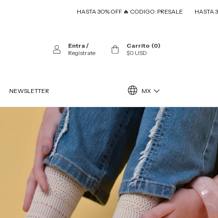
HASTA 3O% OFF 🔥 CODIGO: PRESALE
HASTA 3O% OFF 🔥 
Entra
/
Carrito
(
0
)
Regístrate
$0 USD
MX
NEWSLETTER