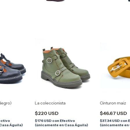
Negro)
La coleccionista
Cinturon maiz
$220 USD
$46.67 USD
ectivo
$176 USD
con
Efectivo
$37.34 USD
con
E
Casa Águila)
(únicamente en Casa Águila)
(únicamente en 