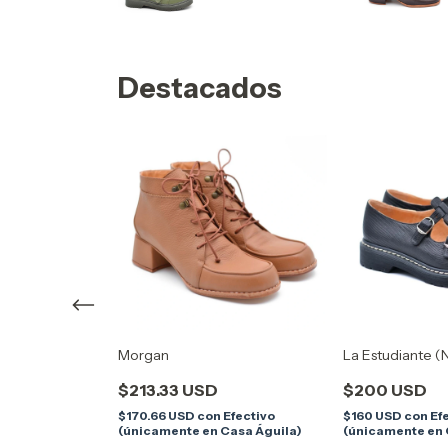
Destacados
gro)
Morgan
La Estudiante (
$213.33 USD
$200 USD
ctivo
$170.66 USD
con
Efectivo
$160 USD
con
Ef
Casa Águila)
(únicamente en Casa Águila)
(únicamente en 