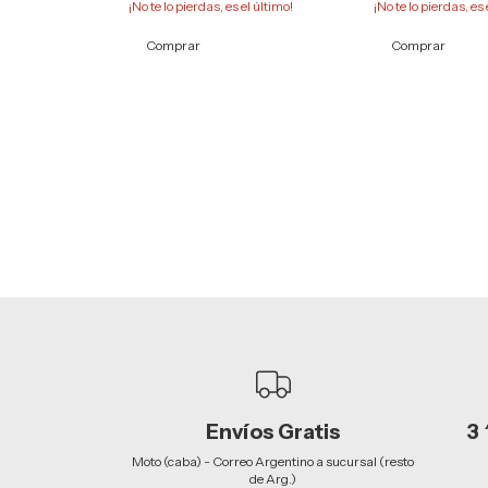
¡No te lo pierdas, es el último!
¡No te lo pierdas, es 
Comprar
Comprar
Envíos Gratis
3 
Moto (caba) - Correo Argentino a sucursal (resto
de Arg.)