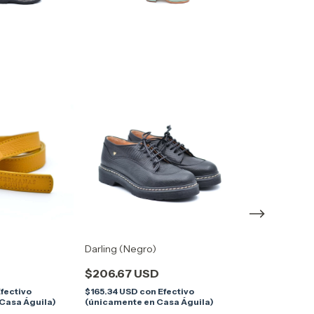
Darling (Negro)
La Nana
$206.67 USD
$213.33 USD
fectivo
$165.34 USD
con
Efectivo
$170.66 USD
co
Casa Águila)
(únicamente en Casa Águila)
(únicamente en