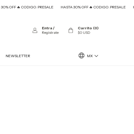
O% OFF 🔥 CODIGO: PRESALE
HASTA 3O% OFF 🔥 CODIGO: PRESALE
HA
Entra
/
Carrito
(
0
)
Regístrate
$0 USD
MX
NEWSLETTER