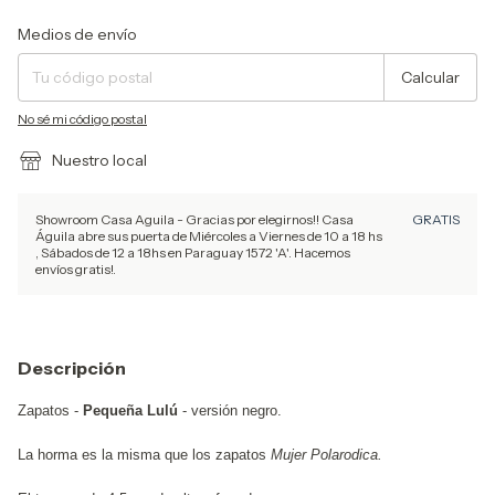
Entregas para el CP:
Cambiar CP
Medios de envío
Calcular
No sé mi código postal
Nuestro local
Showroom Casa Aguila - Gracias por elegirnos!! Casa
GRATIS
Águila abre sus puerta de Miércoles a Viernes de 10 a 18 hs
, Sábados de 12 a 18hs en Paraguay 1572 'A'. Hacemos
envíos gratis!.
Descripción
Zapatos -
Pequeña Lulú
- versión negro.
La horma es la misma que los zapatos
Mujer Polarodica.