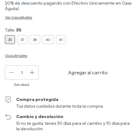
20% de descuento
pagando con Efectivo (únicamente en Casa
Águila)
Ver más detalles
Talle:
35
35
37
38
40
41
Guía de talles
3
en stock
Compra protegida
Tus datos cuidados durante toda la compra.
Cambio y devoluciòn
Si no te gusta, tenes 30 dìas para el cambio y 10 dìas para
la devoluciòn.