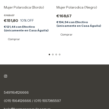
Mujer Polarodica (Bordo)
Mujer Polarodica (Negro)
€168,67
€168,67
€151,80
10
% OFF
€134,94
con
Efectivo
(únicamente en Casa Águila)
€121,44
con
Efectivo
(únicamente en Casa Águila)
Comprar
Comprar
5491164126666
(011) 1564126666 / (011) 1557385597
hola@hermanasaguila.com.ar