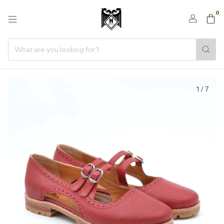
0
1
/
7