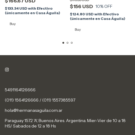
$166.67 USD
$156 USD
10
% OFF
$133.34 USD
with
Efectivo
(únicamente en Casa Águila)
$124.80 USD
with
Efectivo
(únicamente en Casa Águila)
Buy
Buy
5491164126666
(011) 1564126666 / (011) 1557385597
hola@hermanasaguila.com.ar
Paraguay 1572 'A', Buenos Aires. Argentina. Mier-Vier de 10 a 18
HS/ Sabados de 12 a 18 Hs