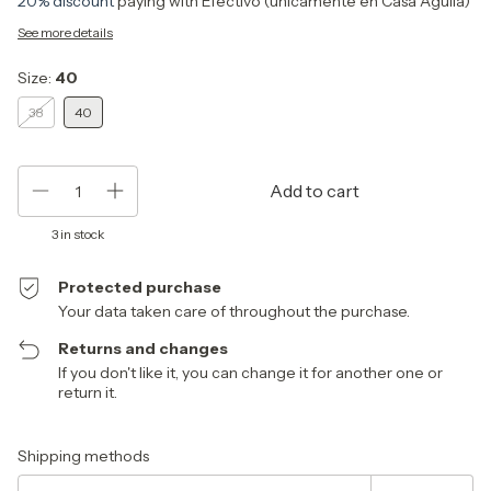
20% discount
paying with Efectivo (únicamente en Casa Águila)
See more details
Size:
40
38
40
3
in stock
Protected purchase
Your data taken care of throughout the purchase.
Returns and changes
If you don't like it, you can change it for another one or
return it.
Shipping for zipcode:
Change zipcode
Shipping methods