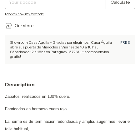
Calculate
I don't know my zipcode
Our store
Showroom Casa Aguila - Gracias por elegirnos!! Casa Águila
FREE
abre sus puerta de Miércoles a Viernes de 10 a 18 hs ,
Sábados de 12 a 18hs en Paraguay 1572 'A'. Hacemos envíos
gratis!.
Description
Zapatos realizados en 100% cuero.
Fabricados en hermoso cuero rojo.
La horma es de terminación redondeada y amplia. sugerimos llevar el
talle habitual,