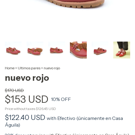
Home
>
Ultimos pares
>
nuevo rojo
nuevo rojo
$170 USD
$153 USD
10
% OFF
Price without taxes
$126.45 USD
$122.40 USD
with
Efectivo (únicamente en Casa
Águila)