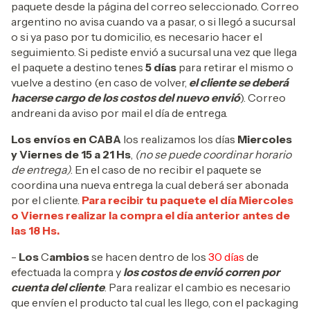
paquete desde la página del correo seleccionado. Correo
argentino no avisa cuando va a pasar, o si llegó a sucursal
o si ya paso por tu domicilio, es necesario hacer el
seguimiento. Si pediste envió a sucursal una vez que llega
el paquete a destino tenes
5 días
para retirar el mismo o
vuelve a destino (en caso de volver,
el cliente se deberá
hacerse cargo de los costos del nuevo envió
). Correo
andreani da aviso por mail el día de entrega.
Los envíos en CABA
los realizamos los días
Miercoles
y Viernes de 15 a 21 Hs
,
(no se puede coordinar horario
de entrega)
. En el caso de no recibir el paquete se
coordina una nueva entrega la cual deberá ser abonada
por el cliente.
Para recibir tu paquete el día Miercoles
o Viernes realizar la compra el día anterior antes de
las 18 Hs.
-
Los
C
ambios
se hacen dentro de los
30 días
de
efectuada la compra y
los costos de envió corren por
cuenta del cliente
. Para realizar el cambio es necesario
que envíen el producto tal cual les llego, con el packaging