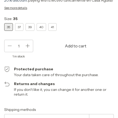
20% discount
paying with Efectivo (únicamente en Casa Águila)
See more details
Size:
35
35
37
39
40
41
1
in stock
Protected purchase
Your data taken care of throughout the purchase.
Returns and changes
If you don't like it, you can change it for another one or
return it.
Shipping for zipcode:
Change zipcode
Shipping methods