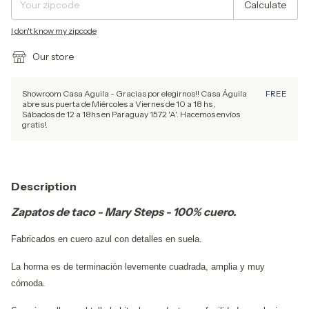
Calculate
I don't know my zipcode
Our store
Showroom Casa Aguila - Gracias por elegirnos!! Casa Águila
FREE
abre sus puerta de Miércoles a Viernes de 10 a 18 hs ,
Sábados de 12 a 18hs en Paraguay 1572 'A'. Hacemos envíos
gratis!.
Description
Zapatos de taco - Mary Steps - 100% cuero.
Fabricados en cuero azul con detalles en suela.
La horma es de terminación levemente cuadrada, amplia y muy
cómoda.