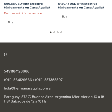
$90.66 USD
with
Efectivo
$120.14 USD
with
Efectivo
(únicamente en Casa Águila)
(únicamente en Casa Águila)
Don´t miss it, it´s the last one!
Buy
Buy
5491164126666
(011) 1564126666 / (011) 1557385597
hola@hermanasaguila.com.ar
Paraguay 1572 'A', Buenos Aires. Argentina. Mier-Vier de 10 a 18
HS/ Sabados de 12 a 18 Hs