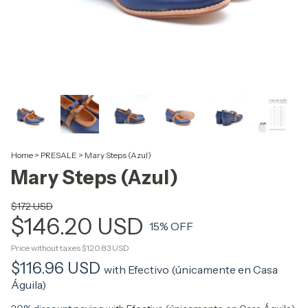
Home
>
PRESALE
>
Mary Steps (Azul)
Mary Steps (Azul)
$172 USD
$146.20 USD
15
% OFF
Price without taxes
$120.83 USD
$116.96 USD
with
Efectivo (únicamente en Casa
Águila)