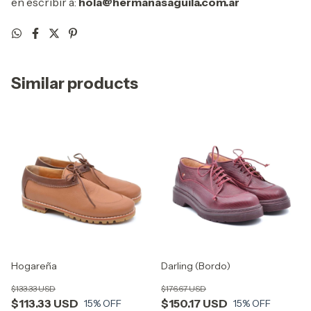
en escribir a:
hola@hermanasaguila.com.ar
Similar products
Hogareña
Darling (Bordo)
$133.33 USD
$176.67 USD
$113.33 USD
$150.17 USD
15
% OFF
15
% OFF