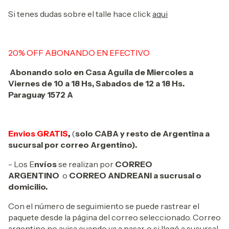
Si tenes dudas sobre el talle hace click
aqui
20% OFF ABONANDO EN EFECTIVO
Abonando solo en Casa Aguila de Miercoles a
Viernes de 10 a 18 Hs, Sabados de 12 a 18 Hs.
Paraguay 1572 A
Envios GRATIS
,
(
solo CABA y resto de Argentina a
sucursal por correo Argentino).
- Los E
nvíos
se realizan por
CORREO
ARGENTINO
o
CORREO ANDREANI a sucrusal o
domicilio.
Con el número de seguimiento se puede rastrear el
paquete desde la página del correo seleccionado. Correo
argentino no avisa cuando va a pasar, o si llegó a sucursal