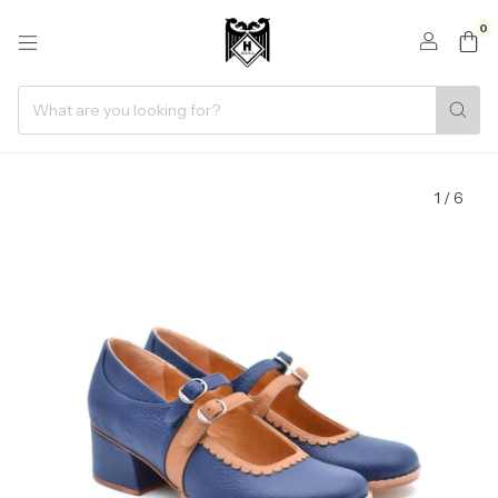
0
1
/
6