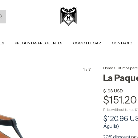
ES
PREGUNTAS FRECUENTES
COMO LLEGAR
CONTACTO
Home
>
Ultimos pare
1
/
7
La Paqu
$168 USD
$151.2
Price without taxes
$
$120.96 
Águila)
20% discount
pay