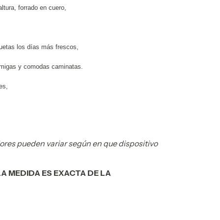
tura, forrado en cuero,
.
uetas los días más frescos,
on amigas y comodas caminatas.
tes,
lores pueden variar según en que dispositivo
LA MEDIDA ES EXACTA DE LA