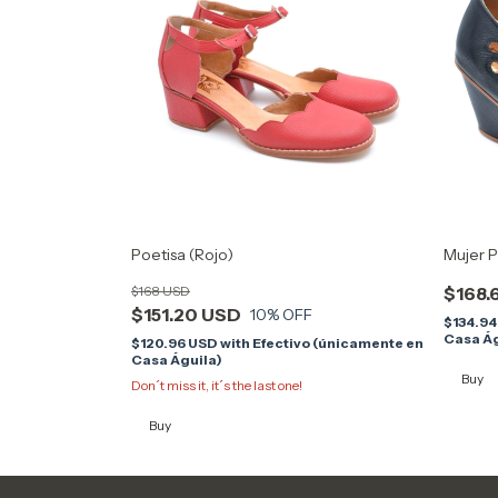
Poetisa (Rojo)
Mujer P
$168 USD
$168.
$151.20 USD
10
% OFF
$134.9
Casa Ág
$120.96 USD
with
Efectivo (únicamente en
Casa Águila)
Buy
Don´t miss it, it´s the last one!
Buy