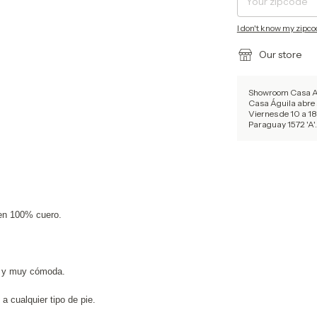
I don't know my zipc
Our store
Showroom Casa Agu
Casa Águila abre 
Viernes de 10 a 18
Paraguay 1572 'A'.
en 100% cuero.
a y muy cómoda.
 a cualquier tipo de pie.