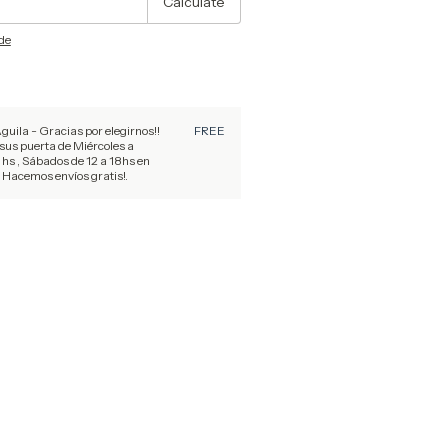
Calculate
ode
ila - Gracias por elegirnos!!
FREE
sus puerta de Miércoles a
 hs , Sábados de 12 a 18hs en
 Hacemos envíos gratis!.