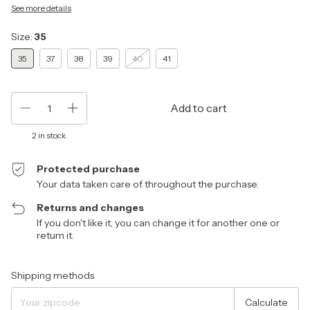
See more details
Size:
35
35
37
38
39
40
41
2
in stock
Protected purchase
Your data taken care of throughout the purchase.
Returns and changes
If you don't like it, you can change it for another one or
return it.
Shipping for zipcode:
Change zipcode
Shipping methods
Calculate