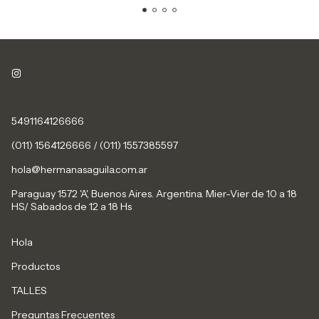
5491164126666
(011) 1564126666 / (011) 1557385597
hola@hermanasaguila.com.ar
Paraguay 1572 'A', Buenos Aires. Argentina. Mier-Vier de 10 a 18
HS/ Sabados de 12 a 18 Hs
Hola
Productos
TALLES
Preguntas Frecuentes