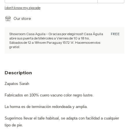
I don't know my zipcode
Our store
Showroom Casa Aguila - Gracias por elegirnos!! Casa Águila
FREE
abre sus puerta de Miércoles a Viernes de 10 a 18 hs ,
Sábados de 12 a 18hs en Paraguay 1572 'A'. Hacemos envíos
gratis!.
Description
Zapatos Sarah
Fabricados en 100% cuero vacuno color negro lustre.
La horma es de terminación redondeada y amplia.
Sugerimos llevar el talle habitual, se adapta con facilidad a cualquier
tipo de pie.