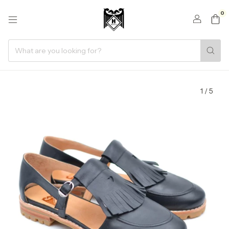
0
1
/
5