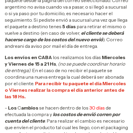
paquete desde la página del correo seleccionado. Correo
argentino no avisa cuando va a pasar, o si llegó a sucursal
o si ya paso por tu domicilio, es necesario hacer el
seguimiento. Si pediste envió a sucursal una vez que llega
el paquete a destino tenes
5 días
para retirar el mismo o
vuelve a destino (en caso de volver,
el cliente se deberá
hacerse cargo de los costos del nuevo envió
). Correo
andreani da aviso por mail el día de entrega.
Los envíos en CABA
los realizamos los días
Miercoles
y Viernes de 15 a 21 Hs
,
(no se puede coordinar horario
de entrega)
. En el caso de no recibir el paquete se
coordina una nueva entrega la cual deberá ser abonada
por el cliente.
Para recibir tu paquete el día Miercoles
o Viernes realizar la compra el día anterior antes de
las 18 Hs.
-
Los
C
ambios
se hacen dentro de los
30 días
de
efectuada la compra y
los costos de envió corren por
cuenta del cliente
. Para realizar el cambio es necesario
que envíen el producto tal cual les llego, con el packaging