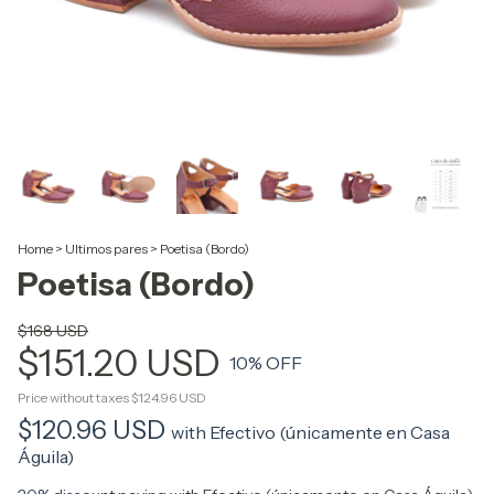
Home
>
Ultimos pares
>
Poetisa (Bordo)
Poetisa (Bordo)
$168 USD
$151.20 USD
10
% OFF
Price without taxes
$124.96 USD
$120.96 USD
with
Efectivo (únicamente en Casa
Águila)