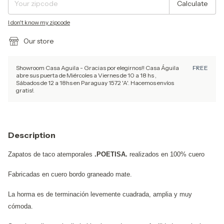
Calculate
I don't know my zipcode
Our store
Showroom Casa Aguila - Gracias por elegirnos!! Casa Águila
FREE
abre sus puerta de Miércoles a Viernes de 10 a 18 hs ,
Sábados de 12 a 18hs en Paraguay 1572 'A'. Hacemos envíos
gratis!.
Description
Zapatos de taco atemporales
.POETISA.
realizados en 100% cuero
Fabricadas en cuero bordo graneado mate.
La horma es de terminación levemente cuadrada, amplia y muy
cómoda.