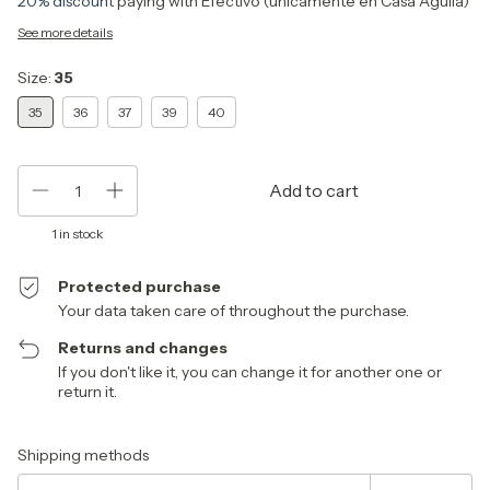
20% discount
paying with Efectivo (únicamente en Casa Águila)
See more details
Size:
35
35
36
37
39
40
1
in stock
Protected purchase
Your data taken care of throughout the purchase.
Returns and changes
If you don't like it, you can change it for another one or
return it.
Shipping for zipcode:
Change zipcode
Shipping methods