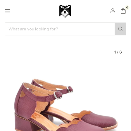
0
1
/
6