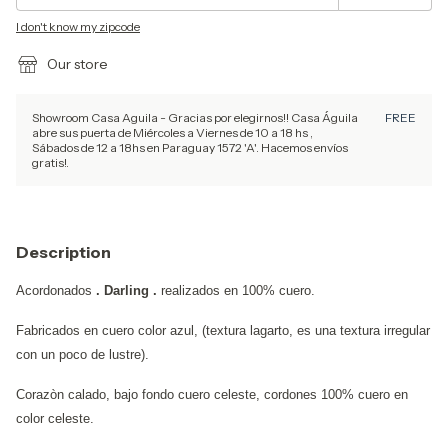
I don't know my zipcode
Our store
Showroom Casa Aguila - Gracias por elegirnos!! Casa Águila
FREE
abre sus puerta de Miércoles a Viernes de 10 a 18 hs ,
Sábados de 12 a 18hs en Paraguay 1572 'A'. Hacemos envíos
gratis!.
Description
Acordonados
. Darling .
realizados en 100% cuero.
Fabricados en cuero color azul, (textura lagarto, es una textura irregular
con un poco de lustre).
Corazòn calado, bajo fondo cuero celeste, cordones 100% cuero en
color celeste.