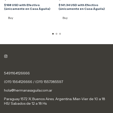
$168 USD
with
Efectivo
$141.34 USD
with
Efectivo
(únicamente en Casa Águila)
(únicamente en Casa Águila)
Buy
Buy
5491164126666
(011) 1564126666 / (011) 1557385597
hola@hermanasaguila.com.ar
Paraguay 1572 'A', Buenos Aires. Argentina. Mier-Vier de 10 a 18
HS/ Sabados de 12 a 18 Hs