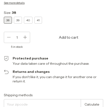
See more details
Size:
38
38
39
40
41
5
in stock
Protected purchase
Your data taken care of throughout the purchase.
Returns and changes
If you don't like it, you can change it for another one or
return it.
Shipping for zipcode:
Change zipcode
Shipping methods
Calculate