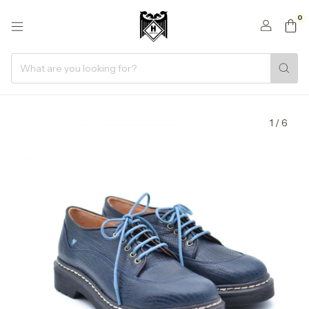
0
1
/
6