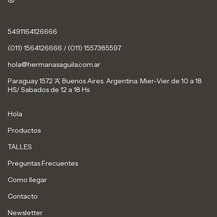
5491164126666
(011) 1564126666 / (011) 1557385597
hola@hermanasaguila.com.ar
Paraguay 1572 'A', Buenos Aires. Argentina. Mier-Vier de 10 a 18
HS/ Sabados de 12 a 18 Hs
Hola
Productos
TALLES
Preguntas Frecuentes
Como llegar
Contacto
Newsletter