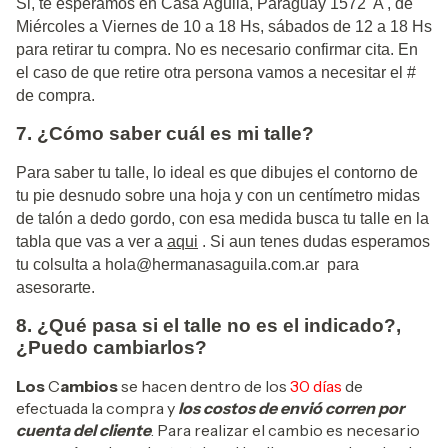
Si, te esperamos en Casa Águila, Paraguay 1572 'A', de
Miércoles a Viernes de 10 a 18 Hs, sábados de 12 a 18 Hs
para retirar tu compra. No es necesario confirmar cita. En
el caso de que retire otra persona vamos a necesitar el #
de compra.
7. ¿Cómo saber cuál es mi talle?
Para saber tu talle, lo ideal es que dibujes el contorno de
tu pie desnudo sobre una hoja y con un centímetro midas
de talón a dedo gordo, con esa medida busca tu talle en la
tabla que vas a ver a
aqui
. Si aun tenes dudas esperamos
tu colsulta a
hola@hermanasaguila.com.ar
para
asesorarte.
8. ¿Qué pasa si el talle no es el indicado?,
¿Puedo cambiarlos?
Los
C
ambios
se hacen dentro de los
30 días
de
efectuada la compra y
los costos de envió corren por
cuenta del cliente
. Para realizar el cambio es necesario