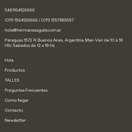
5491164126666
(011) 1564126666 / (011) 1557385597
hola@hermanasaguila.com.ar
Paraguay 1572 'A', Buenos Aires. Argentina. Mier-Vier de 10 a 18
HS/ Sabados de 12 a 18 Hs
Hola
Productos
TALLES
Preguntas Frecuentes
Como llegar
Contacto
Newsletter