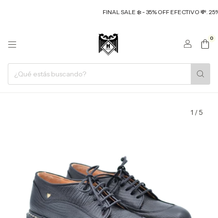
FINAL SALE ❄️ - 35% OFF EFECTIVO 💸. 25%
0
1
/
5