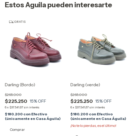
Estos Aguila pueden interesarte
GRATIS
Darling (Bordo)
Darling (verde)
$265.000
$265.000
$225.250
$225.250
15
% OFF
15
% OFF
6
x
$37.541,67
sin interés
6
x
$37.541,67
sin interés
$180.200
con
Efectivo
$180.200
con
Efectivo
(únicamente en Casa Águila)
(únicamente en Casa Águila)
¡No te lo pierdas, es el último!
Comprar