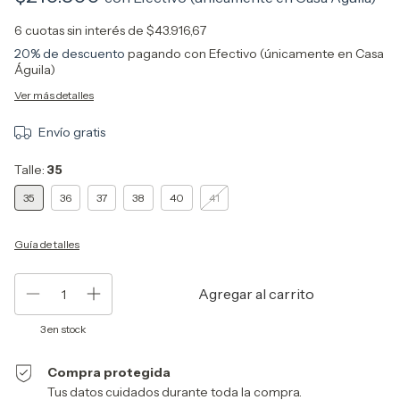
6
cuotas sin interés de
$43.916,67
20% de descuento
pagando con Efectivo (únicamente en Casa
Águila)
Ver más detalles
Envío gratis
Talle:
35
35
36
37
38
40
41
Guía de talles
3
en stock
Compra protegida
Tus datos cuidados durante toda la compra.