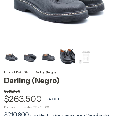
Inicio
>
FINAL SALE
>
Darling (Negro)
Darling (Negro)
$310.000
$263.500
15
% OFF
Precio sin impuestos
$217.768,60
$210.800
con
Efectivo (únicamente en Casa Águila)