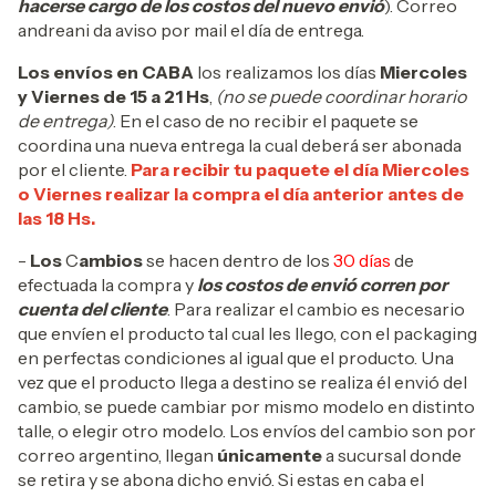
hacerse cargo de los costos del nuevo envió
). Correo
andreani da aviso por mail el día de entrega.
Los envíos en CABA
los realizamos los días
Miercoles
y Viernes de 15 a 21 Hs
,
(no se puede coordinar horario
de entrega)
. En el caso de no recibir el paquete se
coordina una nueva entrega la cual deberá ser abonada
por el cliente.
Para recibir tu paquete el día Miercoles
o Viernes realizar la compra el día anterior antes de
las 18 Hs.
-
Los
C
ambios
se hacen dentro de los
30 días
de
efectuada la compra y
los costos de envió corren por
cuenta del cliente
. Para realizar el cambio es necesario
que envíen el producto tal cual les llego, con el packaging
en perfectas condiciones al igual que el producto. Una
vez que el producto llega a destino se realiza él envió del
cambio, se puede cambiar por mismo modelo en distinto
talle, o elegir otro modelo. Los envíos del cambio son por
correo argentino, llegan
únicamente
a sucursal donde
se retira y se abona dicho envió. Si estas en caba el