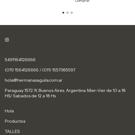
Comprar
5491164126666
(011) 1564126666 / (011) 1557385597
hola@hermanasaguila.com.ar
Paraguay 1572 'A', Buenos Aires. Argentina. Mier-Vier de 10 a 18
HS/ Sabados de 12 a 18 Hs
Hola
Productos
TALLES