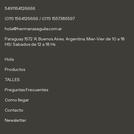
5491164126666
(011) 1564126666 / (011) 1557385597
hola@hermanasaguila.com.ar
Paraguay 1572 'A', Buenos Aires. Argentina. Mier-Vier de 10 a 18
HS/ Sabados de 12 a 18 Hs
Hola
Productos
TALLES
Preguntas Frecuentes
Como llegar
Contacto
Newsletter