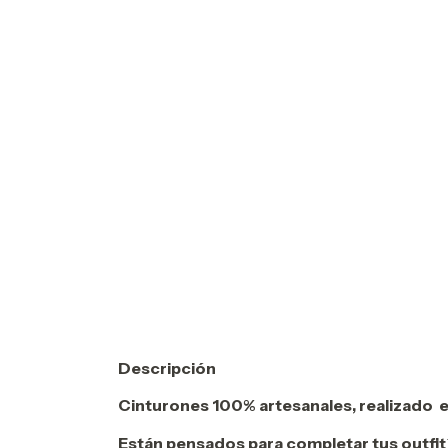
Descripción
Cinturones 100% artesanales, realizado 
Están pensados para completar tus outfit´