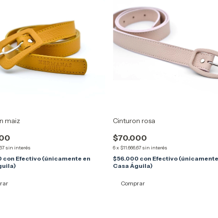
n maiz
Cinturon rosa
000
$70.000
,67
sin interés
6
x
$11.666,67
sin interés
0
con
Efectivo (únicamente en
$56.000
con
Efectivo (únicamente
uila)
Casa Águila)
rar
Comprar