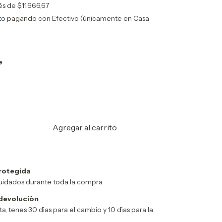
rés de
$11.666,67
to
pagando con Efectivo (únicamente en Casa
e
rotegida
uidados durante toda la compra.
devoluciòn
ta, tenes 30 dìas para el cambio y 10 dìas para la