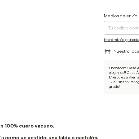
Entregas para el CP:
Medios de envío
No sé mi código posta
Nuestro loca
Showroom Casa Ag
elegirnos!! Casa Á
Miércoles a Vierne
12 a 18hs en Para
gratis!.
en 100% cuero vacuno.
s como un vestido, una falda o pantalón.