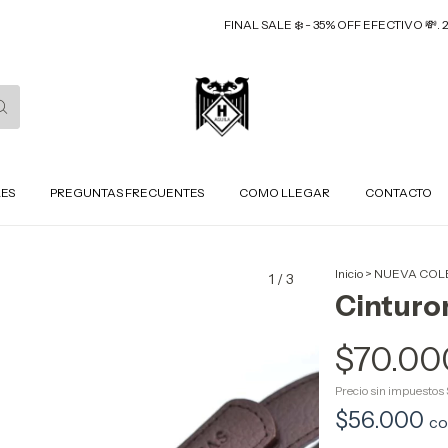
FINAL SALE ❄️ - 35% OFF EFECTIVO 💸. 25% OFF
LES
PREGUNTAS FRECUENTES
COMO LLEGAR
CONTACTO
Inicio
>
NUEVA COL
1
/
3
Cinturo
$70.00
Precio sin impuestos
$56.000
c