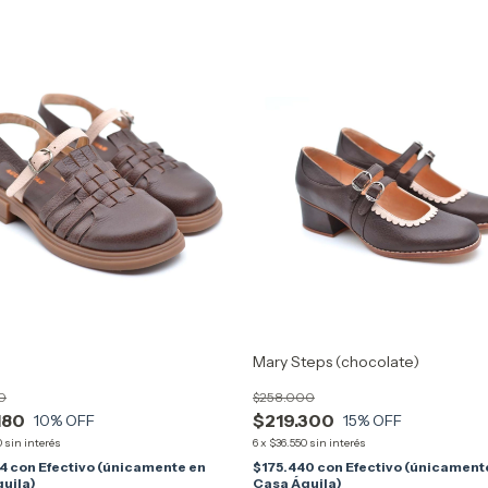
Mary Steps (chocolate)
0
$258.000
180
$219.300
10
% OFF
15
% OFF
0
sin interés
6
x
$36.550
sin interés
44
con
Efectivo (únicamente en
$175.440
con
Efectivo (únicament
uila)
Casa Águila)