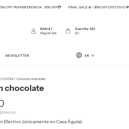
 TRANSFERENCIA . 15% OFF💳
FINAL SALE ❄️ - 35% OFF EFECTIVO 💸. 25% O
Entrá
/
Carrito
(
0
)
Registráte
$0
AR
NEWSLETTER
ECCIÓN
>
Cinturon chocolate
n chocolate
0
$57.851,24
on
Efectivo (únicamente en Casa Águila)