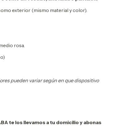
como exterior (mismo material y color).
medio rosa.
co)
lores pueden variar según en que dispositivo
A te los llevamos a tu domicilio y abonas