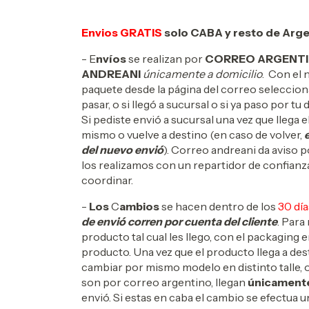
Envios GRATIS
solo CABA y resto de Arge
- E
nvíos
se realizan por
CORREO ARGENT
ANDREANI
únicamente a domicilio
. Con el 
paquete desde la página del correo seleccion
pasar, o si llegó a sucursal o si ya paso por t
Si pediste envió a sucursal una vez que llega 
mismo o vuelve a destino (en caso de volver,
del nuevo envió
). Correo andreani da aviso p
los realizamos con un repartidor de confianz
coordinar.
-
Los
C
ambios
se hacen dentro de los
30 día
de envió corren por cuenta del cliente
. Para
producto tal cual les llego, con el packaging 
producto. Una vez que el producto llega a dest
cambiar por mismo modelo en distinto talle, 
son por correo argentino, llegan
únicament
envió. Si estas en caba el cambio se efectua 