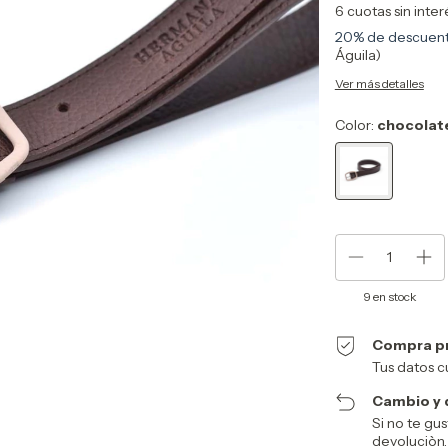
6
cuotas sin inte
20% de descuen
Águila)
Ver más detalles
Color:
chocolat
9
en stock
Compra p
Tus datos c
Cambio y 
Si no te gus
devoluciòn.