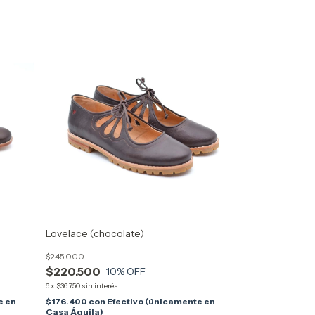
Lovelace (chocolate)
$245.000
$220.500
10
% OFF
6
x
$36.750
sin interés
e en
$176.400
con
Efectivo (únicamente en
Casa Águila)