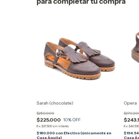
para completar tu compra
Sarah (chocolate)
Opera
$250.000
$270.20
$225.000
$243.
10
% OFF
6
x
$37.500
sin interés
6
x
$40.53
$180.000
con
Efectivo (únicamente en
$194.5
Casa Águila)
Casa Ág