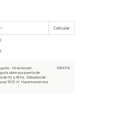
Cambiar CP
Calcular
l
l
uila - Gracias por
GRATIS
guila abre sus puerta de
s de 10 a 18 hs , Sábados de
guay 1572 'A'. Hacemos envíos