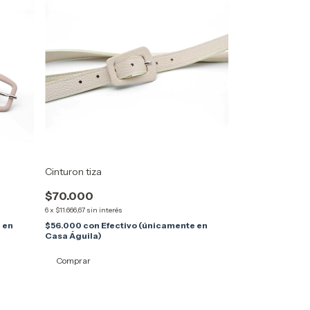
Cinturon tiza
$70.000
6
x
$11.666,67
sin interés
 en
$56.000
con
Efectivo (únicamente en
Casa Águila)
Comprar