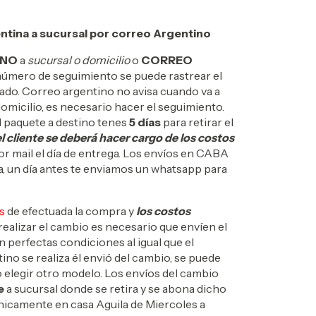
ntina a sucursal por correo Argentino
INO
a
sucursal o domicilio
o
CORREO
número de seguimiento se puede rastrear el
ado. Correo argentino no avisa cuando va a
u domicilio, es necesario hacer el seguimiento.
el paquete a destino tenes
5 días
para retirar el
el cliente se deberá hacer cargo de los costos
or mail el día de entrega. Los envíos en CABA
a, un día antes te enviamos un whatsapp para
s
de efectuada la compra y
los costos
 realizar el cambio es necesario que envíen el
en perfectas condiciones al igual que el
ino se realiza él envió del cambio, se puede
o elegir otro modelo. Los envíos del cambio
e
a sucursal donde se retira y se abona dicho
unicamente en casa Aguila de Miercoles a