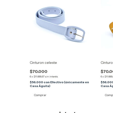
Cinturon celeste
Cinturo
$70.000
$70.
6
x
$11.666,67
sin interés
6
x
$11.666
$56.000
con
Efectivo (únicamente en
$56.00
Casa Águila)
Casa Ág
Comprar
Comp