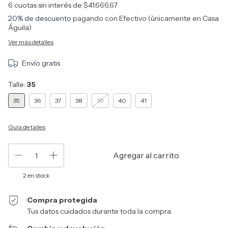
6
cuotas sin interés de
$41.666,67
20% de descuento
pagando con Efectivo (únicamente en Casa
Águila)
Ver más detalles
Envío gratis
Talle:
35
35
36
37
38
39
40
41
Guía de talles
2
en stock
Compra protegida
Tus datos cuidados durante toda la compra.