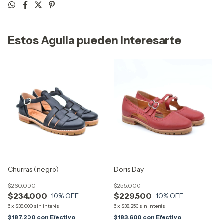
Estos Aguila pueden interesarte
Churras (negro)
Doris Day
$260.000
$255.000
$234.000
$229.500
10
% OFF
10
% OFF
6
x
$39.000
sin interés
6
x
$38.250
sin interés
$187.200
con
Efectivo
$183.600
con
Efectivo