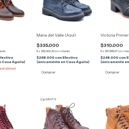
Maria del Valle (Azul)
Victoria Prime
$335.000
$310.000
terés
6
x
$55.833,33
sin interés
6
x
$51.666,67
sin inte
fectivo
$268.000
con
Efectivo
$248.000
con
E
 Casa Águila)
(únicamente en Casa Águila)
(únicamente en
s el último!
Comprar
Comprar
GRATIS