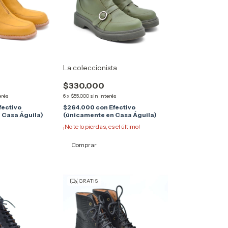
La coleccionista
$330.000
erés
6
x
$55.000
sin interés
fectivo
$264.000
con
Efectivo
 Casa Águila)
(únicamente en Casa Águila)
¡No te lo pierdas, es el último!
Comprar
GRATIS