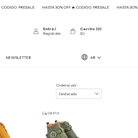
O: PRESALE
HASTA 3O% OFF 🔥 CODIGO: PRESALE
HASTA 3O% OFF 🔥 
Entrá
/
Carrito
(
0
)
Registráte
$0
AR
NEWSLETTER
Ordenar por
GRATIS