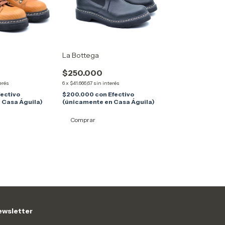
La Bottega
$250.000
erés
6
x
$41.666,67
sin interés
fectivo
$200.000
con
Efectivo
 Casa Águila)
(únicamente en Casa Águila)
Comprar
wsletter