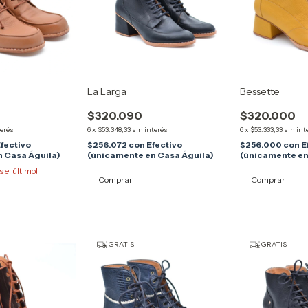
La Larga
Bessette
$320.090
$320.000
terés
6
x
$53.348,33
sin interés
6
x
$53.333,33
sin int
fectivo
$256.072
con
Efectivo
$256.000
con
E
 Casa Águila)
(únicamente en Casa Águila)
(únicamente en
s el último!
Comprar
Comprar
GRATIS
GRATIS