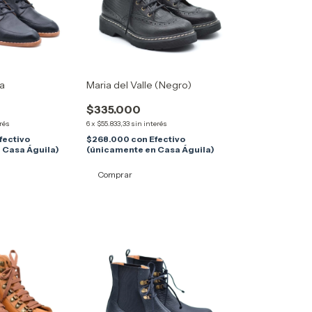
ra
Maria del Valle (Negro)
$335.000
rés
6
x
$55.833,33
sin interés
fectivo
$268.000
con
Efectivo
 Casa Águila)
(únicamente en Casa Águila)
Comprar