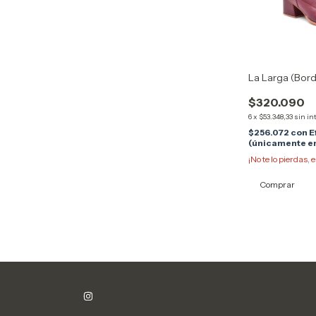
La Larga (Bor
$320.090
6
x
$53.348,33
sin in
$256.072
con
E
(únicamente en
¡No te lo pierdas, e
Comprar