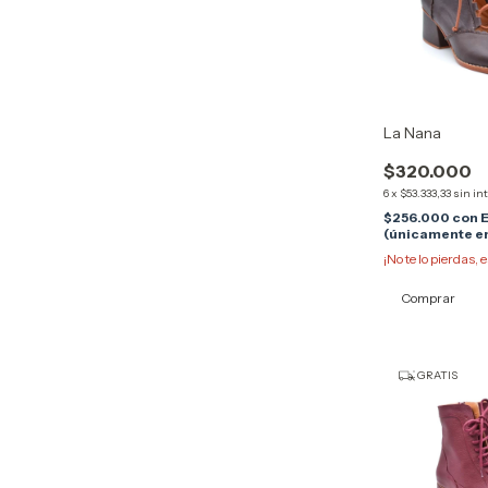
La Nana
$320.000
6
x
$53.333,33
sin in
$256.000
con
E
(únicamente en
¡No te lo pierdas, e
Comprar
GRATIS