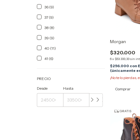
36 (9)
37 (9)
38 (8)
39 (9)
Morgan
40 (11)
$320.000
41 (6)
6
x
$53.333,33
sin in
$256.000
con
E
(únicamente en
¡No te lo pierdas, e
PRECIO
Desde
Hasta
Comprar
GRATIS