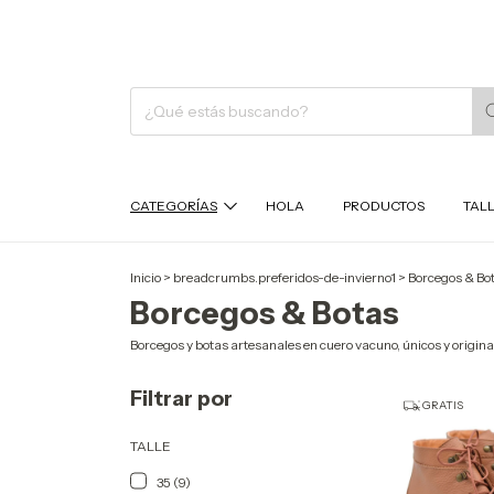
CATEGORÍAS
HOLA
PRODUCTOS
TAL
Inicio
>
breadcrumbs.preferidos-de-invierno1
>
Borcegos & Bo
Borcegos & Botas
Borcegos y botas artesanales en cuero vacuno, únicos y origina
Filtrar por
GRATIS
TALLE
35 (9)