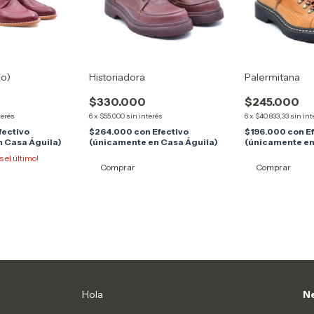
do)
Historiadora
Palermitana
$330.000
$245.000
terés
6
x
$55.000
sin interés
6
x
$40.833,33
sin int
fectivo
$264.000
con
Efectivo
$196.000
con
E
 Casa Águila)
(únicamente en Casa Águila)
(únicamente en
s el último!
Comprar
Comprar
Hola
Ne