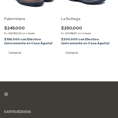
Palermitana
La Bottega
$245.000
$250.000
6
x
$40.833,33
sin interés
6
x
$41.666,67
sin interés
$196.000
con
Efectivo
$200.000
con
Efectivo
(únicamente en Casa Águila)
(únicamente en Casa Águila)
Comprar
Comprar
5491164126666