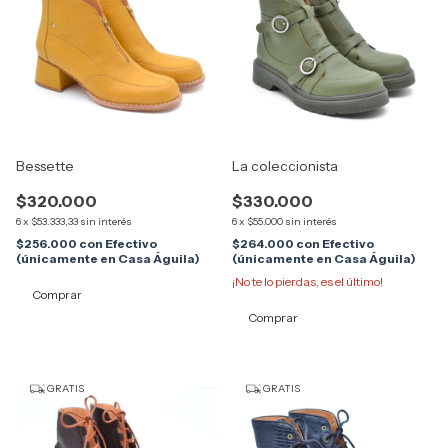
Bessette
La coleccionista
$320.000
$330.000
6
x
$53.333,33
sin interés
6
x
$55.000
sin interés
$256.000
con
Efectivo
$264.000
con
Efectivo
(únicamente en Casa Águila)
(únicamente en Casa Águila)
¡No te lo pierdas, es el último!
Comprar
Comprar
GRATIS
GRATIS