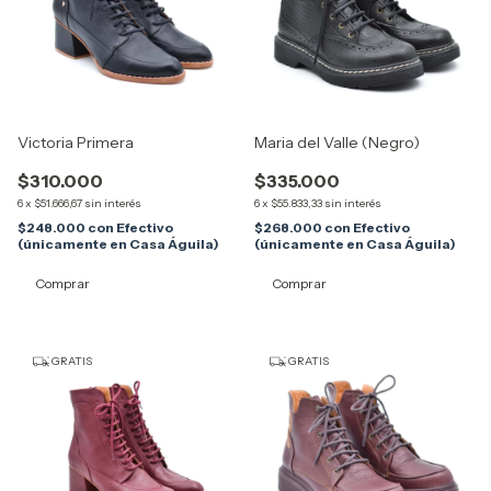
Victoria Primera
Maria del Valle (Negro)
$310.000
$335.000
6
x
$51.666,67
sin interés
6
x
$55.833,33
sin interés
$248.000
con
Efectivo
$268.000
con
Efectivo
(únicamente en Casa Águila)
(únicamente en Casa Águila)
Comprar
Comprar
GRATIS
GRATIS