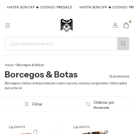
STA 3O% OFF 🔥 CODIGO: PRESALE
HASTA 3O% OFF 🔥 CODIGO: PRESALE
0
Inicio
>
Borcegos & Botas
Borcegos & Botas
12 productos
Borcegos y botas artesanales en cuero vacuno, únicos y originales, fabricados
para durar.
Ordenar por:
Filtrar
Destacado
GRATIS
GRATIS