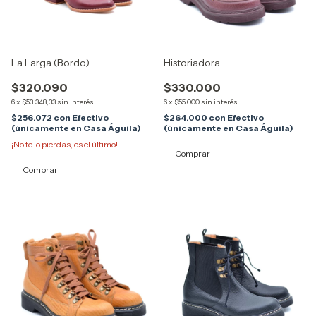
La Larga (Bordo)
Historiadora
$320.090
$330.000
6
x
$53.348,33
sin interés
6
x
$55.000
sin interés
$256.072
con
Efectivo
$264.000
con
Efectivo
(únicamente en Casa Águila)
(únicamente en Casa Águila)
¡No te lo pierdas, es el último!
Comprar
Comprar