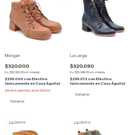
Morgan
La Larga
$320.000
$320.090
6
x
$53.333,33
sin interés
6
x
$53.348,33
sin interés
$256.000
con
Efectivo
$256.072
con
Efectivo
(únicamente en Casa Águila)
(únicamente en Casa Águila)
¡No te lo pierdas, es el último!
Comprar
Comprar
GRATIS
GRATIS