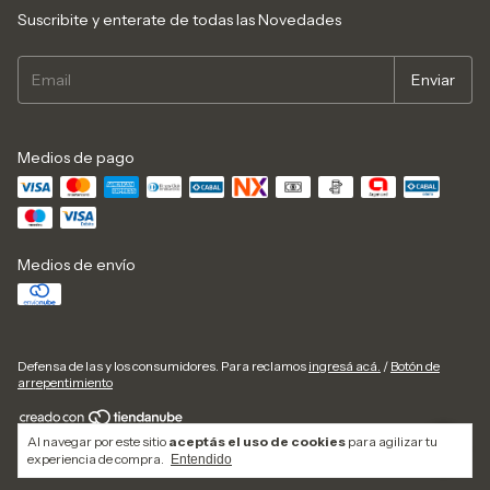
Suscribite y enterate de todas las Novedades
Medios de pago
Medios de envío
Defensa de las y los consumidores. Para reclamos
ingresá acá.
/
Botón de
arrepentimiento
Al navegar por este sitio
aceptás el uso de cookies
para agilizar tu
Copyright Hermanas Aguila - 2026. Todos los derechos reservados.
experiencia de compra.
Entendido