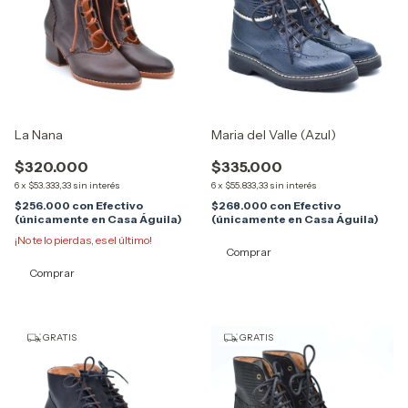
La Nana
Maria del Valle (Azul)
$320.000
$335.000
6
x
$53.333,33
sin interés
6
x
$55.833,33
sin interés
$256.000
con
Efectivo
$268.000
con
Efectivo
(únicamente en Casa Águila)
(únicamente en Casa Águila)
¡No te lo pierdas, es el último!
Comprar
Comprar
GRATIS
GRATIS