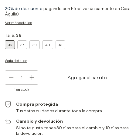
20% de descuento
pagando con Efectivo (únicamente en Casa
Águila)
Ver más detalles
Talle:
36
36
37
39
40
41
Guía de talles
1
en stock
Compra protegida
Tus datos cuidados durante toda la compra.
Cambio y devoluciòn
Si no te gusta, tenes 30 dìas para el cambio y 10 dìas para
la devoluciòn.