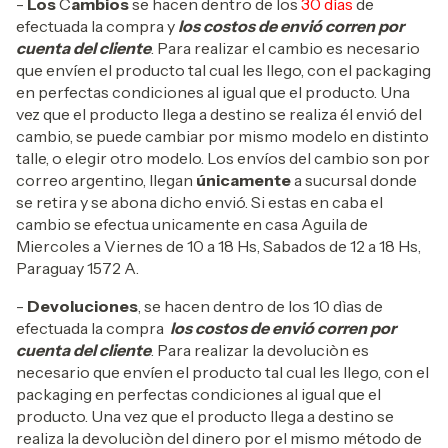
-
Los
C
ambios
se hacen dentro de los
30 días
de
efectuada la compra y
los costos de envió corren por
cuenta del cliente
. Para realizar el cambio es necesario
que envíen el producto tal cual les llego, con el packaging
en perfectas condiciones al igual que el producto. Una
vez que el producto llega a destino se realiza él envió del
cambio, se puede cambiar por mismo modelo en distinto
talle, o elegir otro modelo. Los envíos del cambio son por
correo argentino, llegan
únicamente
a sucursal donde
se retira y se abona dicho envió. Si estas en caba el
cambio se efectua unicamente en casa Aguila de
Miercoles a Viernes de 10 a 18 Hs, Sabados de 12 a 18 Hs,
Paraguay 1572 A.
-
Devoluciones
, se hacen dentro de los 10 dìas de
efectuada la compra
los costos de envió corren por
cuenta del cliente
. Para realizar la devoluciòn es
necesario que envíen el producto tal cual les llego, con el
packaging en perfectas condiciones al igual que el
producto. Una vez que el producto llega a destino se
realiza la devoluciòn del dinero por el mismo método de