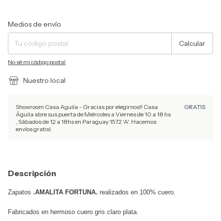
Entregas para el CP:
Cambiar CP
Medios de envío
Calcular
No sé mi código postal
Nuestro local
Showroom Casa Aguila - Gracias por elegirnos!! Casa
GRATIS
Águila abre sus puerta de Miércoles a Viernes de 10 a 18 hs
, Sábados de 12 a 18hs en Paraguay 1572 'A'. Hacemos
envíos gratis!.
Descripción
Zapatos
.AMALITA FORTUNA.
realizados en 100% cuero.
Fabricados en hermoso cuero gris claro plata.