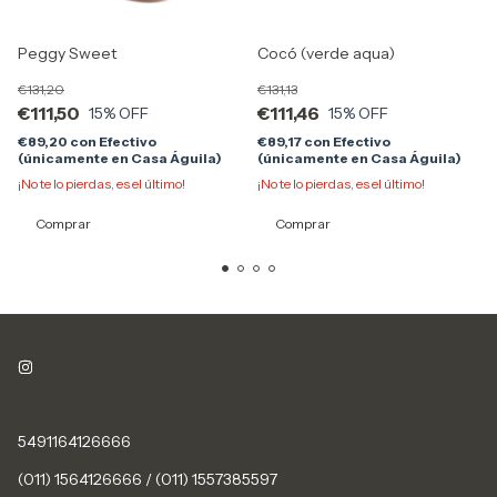
Peggy Sweet
Cocó (verde aqua)
€131,20
€131,13
€111,50
€111,46
15
% OFF
15
% OFF
€89,20
con
Efectivo
€89,17
con
Efectivo
(únicamente en Casa Águila)
(únicamente en Casa Águila)
¡No te lo pierdas, es el último!
¡No te lo pierdas, es el último!
Comprar
Comprar
5491164126666
(011) 1564126666 / (011) 1557385597