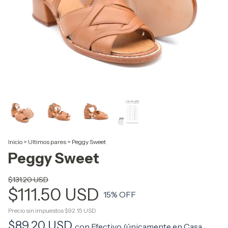
Inicio
>
Ultimos pares
>
Peggy Sweet
Peggy Sweet
$131.20 USD
$111.50 USD
15
% OFF
Precio sin impuestos
$92.15 USD
$89.20 USD
con
Efectivo (únicamente en Casa