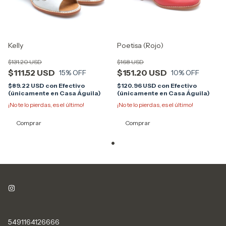
Kelly
Poetisa (Rojo)
$131.20 USD
$168 USD
$111.52 USD
$151.20 USD
15
% OFF
10
% OFF
$89.22 USD
con
Efectivo
$120.96 USD
con
Efectivo
(únicamente en Casa Águila)
(únicamente en Casa Águila)
¡No te lo pierdas, es el último!
¡No te lo pierdas, es el último!
Comprar
Comprar
5491164126666