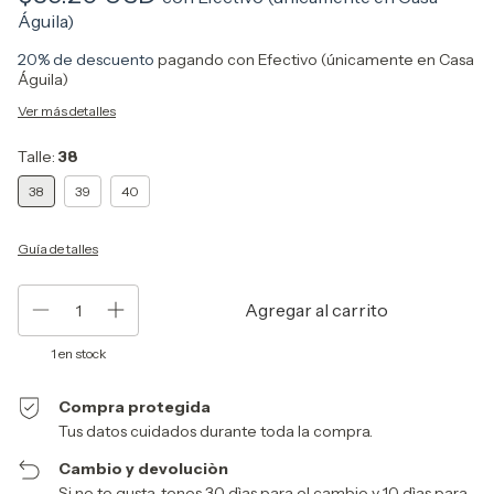
Águila)
20% de descuento
pagando con Efectivo (únicamente en Casa
Águila)
Ver más detalles
Talle:
38
38
39
40
Guía de talles
1
en stock
Compra protegida
Tus datos cuidados durante toda la compra.
Cambio y devoluciòn
Si no te gusta, tenes 30 dìas para el cambio y 10 dìas para